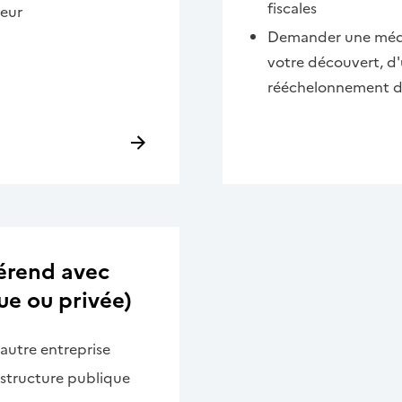
fiscales
ieur
Demander une média
votre découvert, d'
rééchelonnement d
férend avec
ue ou privée)
autre entreprise
 structure publique