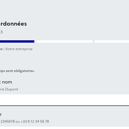
ordonnées
 3
e :
Votre entreprise
ps sont obligatoires.
t nom
rie Dupont
e
12345678 ou +33 6 12 34 56 78