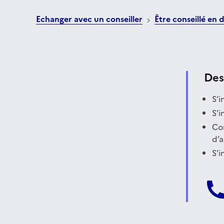
Echanger avec un conseiller
Être conseillé en d
Des
S’i
S'i
Co
d’a
S'i