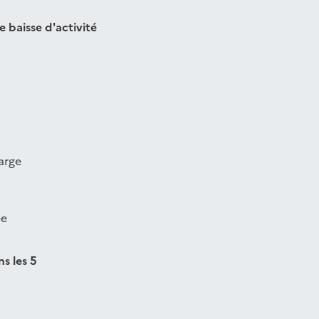
e baisse d'activité
harge
ée
s les 5