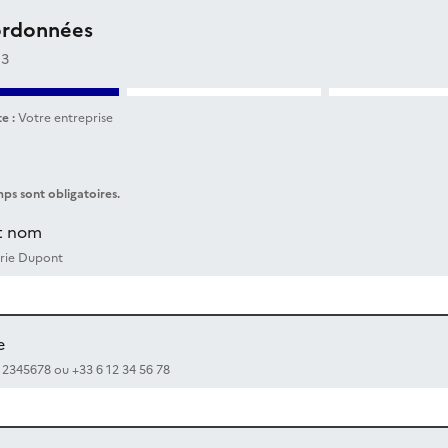
ordonnées
 3
e :
Votre entreprise
ps sont obligatoires.
t nom
rie Dupont
e
12345678 ou +33 6 12 34 56 78