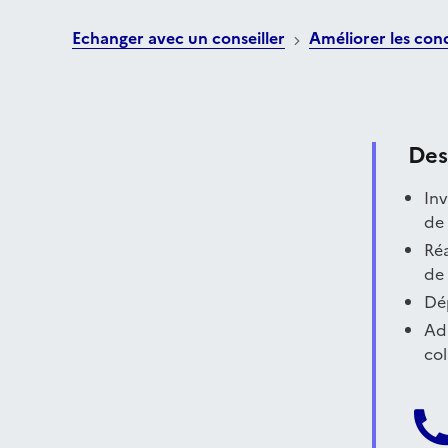
Echanger avec un conseiller
Améliorer les condi
Des
Inv
de
Réa
de 
Dép
Ad
col