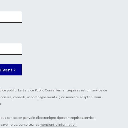
uivant
ice public. Le Service Public Conseillers entreprises est un service de
 financières, conseils, accompagnements…) de manière adaptée. Pour
s.
 nous contacter par voie électronique
dpo@entreprises.service-
savoir plus, consultez les
mentions d'information
.