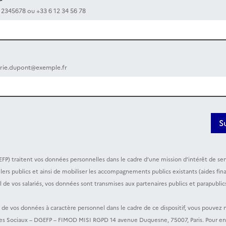
12345678 ou +33 6 12 34 56 78
rie.dupont@exemple.fr
S
EFP) traitent vos données personnelles dans le cadre d’une mission d’intérêt de serv
eillers publics et ainsi de mobiliser les accompagnements publics existants (aides
de vos salariés, vos données sont transmises aux partenaires publics et parapublic
t de vos données à caractère personnel dans le cadre de ce dispositif, vous pouvez
tères Sociaux – DGEFP – FIMOD MISI RGPD 14 avenue Duquesne, 75007, Paris. Pour en 