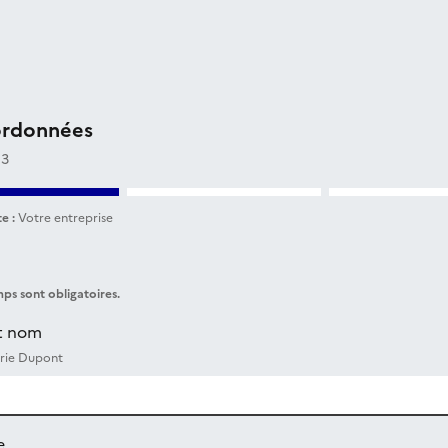
ordonnées
 3
e :
Votre entreprise
ps sont obligatoires.
t nom
rie Dupont
e