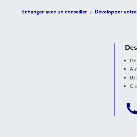
Echanger avec un conseiller
Développer votre 
Des
Gér
Am
Uti
Cré