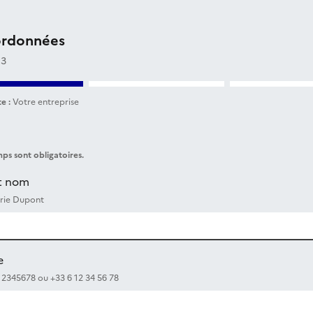
ordonnées
 3
e :
Votre entreprise
ps sont obligatoires.
t nom
rie Dupont
e
12345678 ou +33 6 12 34 56 78