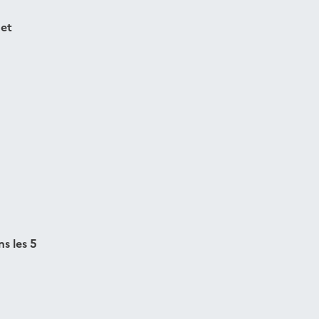
net
s les 5