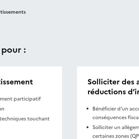
stissements
 pour :
tissement
Solliciter des
réductions d’
ement participatif
on
Bénéficier d’un ac
conséquences fiscal
 techniques touchant
Solliciter un allège
certaines zones (QP