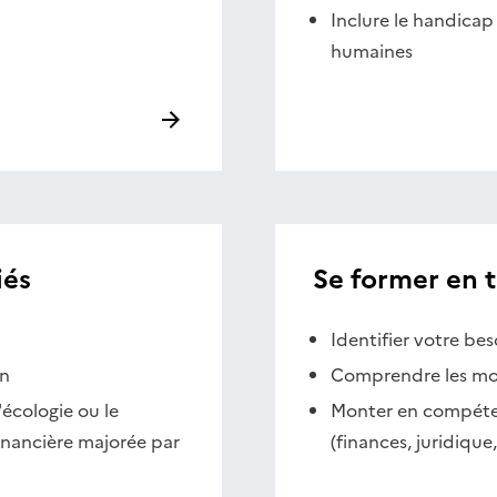
Inclure le handicap
humaines
iés
Se former en t
Identifier votre bes
on
Comprendre les mo
écologie ou le
Monter en compéten
inancière majorée par
(finances, juridique,