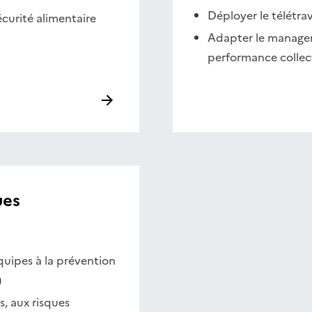
Déployer le télétra
écurité alimentaire
Adapter le managem
performance collect
ues
quipes à la prévention
)
, aux risques