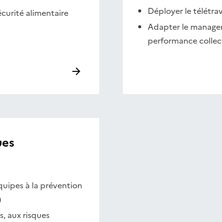
Déployer le télétra
écurité alimentaire
Adapter le managem
performance collect
ues
quipes à la prévention
)
, aux risques