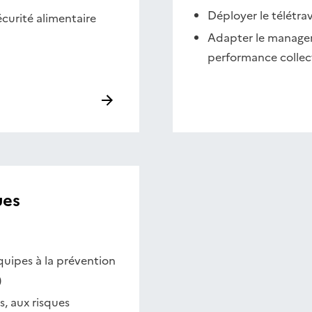
Déployer le télétra
écurité alimentaire
Adapter le managem
performance collect
ues
quipes à la prévention
)
, aux risques