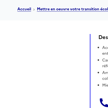
Accueil
Mettre en oeuvre votre transition éco
Des
Acc
ent
Can
réf
Amé
col
Mie