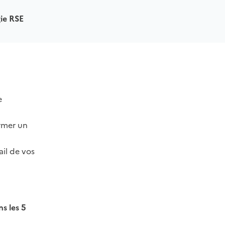
gie RSE
e
rmer un
ail de vos
s les 5