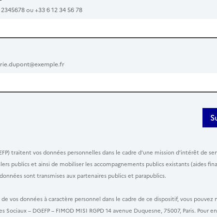
12345678 ou +33 6 12 34 56 78
rie.dupont@exemple.fr
S
EFP) traitent vos données personnelles dans le cadre d’une mission d’intérêt de serv
eillers publics et ainsi de mobiliser les accompagnements publics existants (aides
données sont transmises aux partenaires publics et parapublics.
t de vos données à caractère personnel dans le cadre de ce dispositif, vous pouvez
tères Sociaux – DGEFP – FIMOD MISI RGPD 14 avenue Duquesne, 75007, Paris. Pour en 