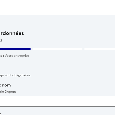
ordonnées
 3
e :
Votre entreprise
ps sont obligatoires.
t nom
rie Dupont
e