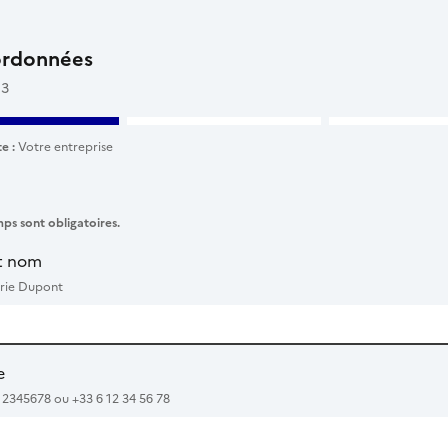
ordonnées
 3
e :
Votre entreprise
ps sont obligatoires.
t nom
rie Dupont
e
12345678 ou +33 6 12 34 56 78