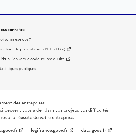
ous connaître
ui sommes-nous ?
rochure de présentation (PDF 500 ko)
ithub, lien vers le code source du site
tatistiques publiques
ement des entreprises
ui peuvent vous aider dans vos projets, vos difficultés
es à la réussite de votre entreprise.
c.gouv.fr
legifrance.gouv.fr
data.gouv.fr