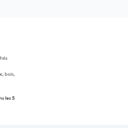
chés
e, bois,
s les 5