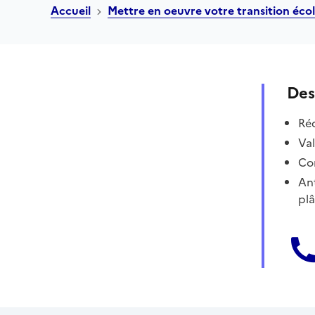
Accueil
Mettre en oeuvre votre transition éco
Des
Réd
Val
Co
Ant
plâ