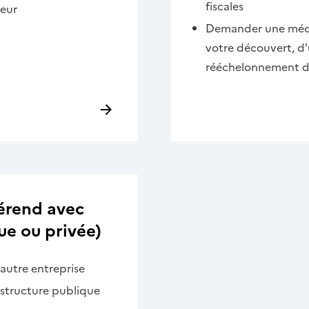
fiscales
ieur
Demander une média
votre découvert, d'
rééchelonnement d
férend avec
ue ou privée)
autre entreprise
 structure publique