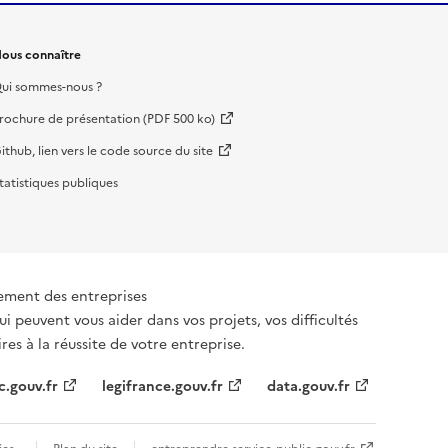
ous connaître
ui sommes-nous ?
rochure de présentation (PDF 500 ko)
ithub, lien vers le code source du site
tatistiques publiques
ement des entreprises
ui peuvent vous aider dans vos projets, vos difficultés
es à la réussite de votre entreprise.
c.gouv.fr
legifrance.gouv.fr
data.gouv.fr