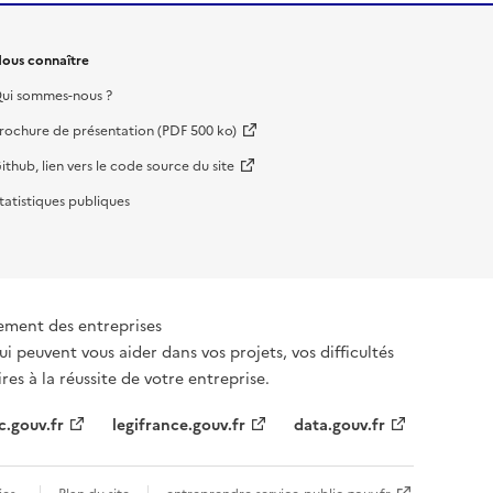
ous connaître
ui sommes-nous ?
rochure de présentation (PDF 500 ko)
ithub, lien vers le code source du site
tatistiques publiques
ement des entreprises
ui peuvent vous aider dans vos projets, vos difficultés
es à la réussite de votre entreprise.
c.gouv.fr
legifrance.gouv.fr
data.gouv.fr