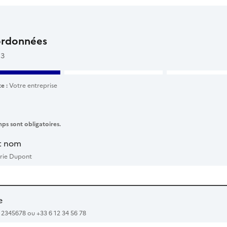
ordonnées
 3
e :
Votre entreprise
ps sont obligatoires.
t nom
rie Dupont
e
12345678 ou +33 6 12 34 56 78