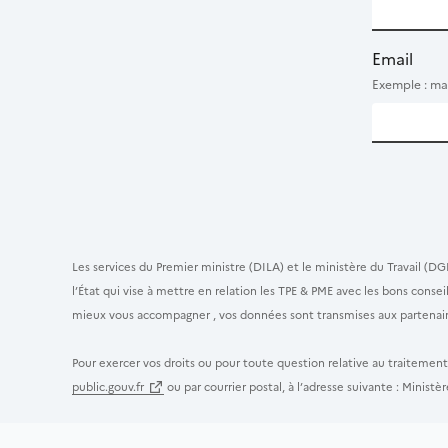
Email
Exemple : ma
Les services du Premier ministre (DILA) et le ministère du Travail (DG
l’État qui vise à mettre en relation les TPE & PME avec les bons cons
mieux vous accompagner , vos données sont transmises aux partenaire
Pour exercer vos droits ou pour toute question relative au traitemen
public.gouv.fr
ou par courrier postal, à l’adresse suivante : Minis